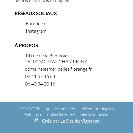
de nos traditions familiales.
RÉSEAUX SOCIAUX
Facebook
Instagram
À PROPOS
14 rue de la Bienboire
49400 SOUZAY CHAMPIGNY
domainelesmeribelles@orange.fr
02 41 67 46 64
06 40 34 20 16
CGU
CGV
Politique de confidentialité
Mentions légales
Politique de cookie
Gérer mes cookies
Connexion
Créé par Le Site du Vigneron