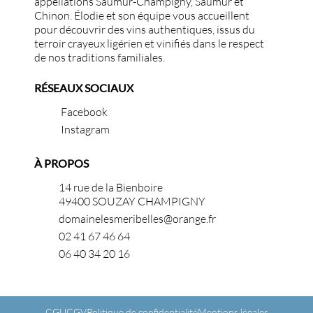
appellations Saumur-Champigny, Saumur et
Chinon. Élodie et son équipe vous accueillent
pour découvrir des vins authentiques, issus du
terroir crayeux ligérien et vinifiés dans le respect
de nos traditions familiales.
RÉSEAUX SOCIAUX
Facebook
Instagram
À PROPOS
14 rue de la Bienboire
49400 SOUZAY CHAMPIGNY
domainelesmeribelles@orange.fr
02 41 67 46 64
06 40 34 20 16
CGU
CGV
Politique de confidentialité
Mentions légales